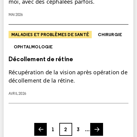
moi, avec des céphalées parfois.
MAI 2026
MALADIES ET PROBLÈMES DE SANTÉ
CHIRURGIE
OPHTALMOLOGIE
Décollement de rétine
Récupération de la vision après opération de
décollement de la rétine.
AVRIL 2026
Previous page
Page
Page
Page
Next page
1
2
3
…