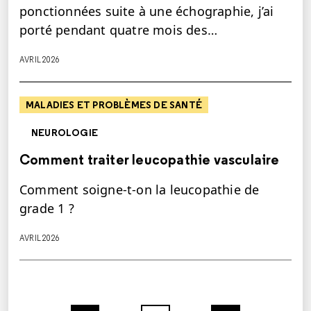
ponctionnées suite à une échographie, j’ai
porté pendant quatre mois des…
AVRIL 2026
MALADIES ET PROBLÈMES DE SANTÉ
NEUROLOGIE
Comment traiter leucopathie vasculaire
Comment soigne-t-on la leucopathie de
grade 1 ?
AVRIL 2026
Previous page
Page
Page
Page
Next page