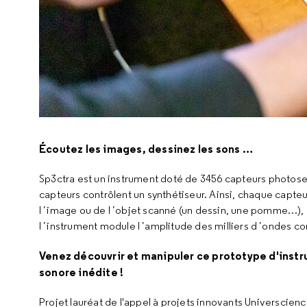
Écoutez les images, dessinez les sons …
Sp3ctra est un instrument doté de 3456 capteurs photosens
capteurs contrôlent un synthétiseur. Ainsi, chaque capteu
lʼimage ou de lʼobjet scanné (un dessin, une pomme…), d
lʼinstrument module lʼamplitude des milliers dʼondes co
Venez découvrir et manipuler ce prototype d'instr
sonore inédite !
Projet lauréat de l'appel à projets innovants Universcien