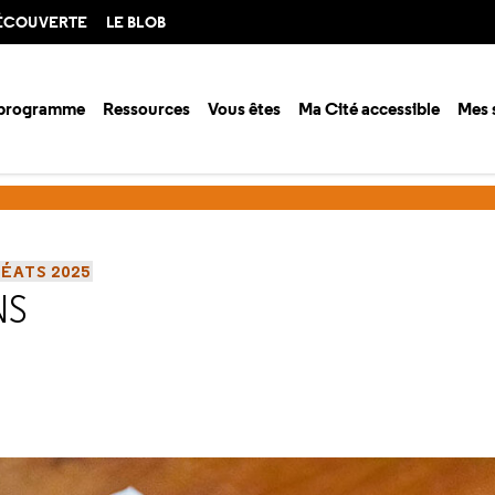
DÉCOUVERTE
LE BLOB
 programme
Ressources
Vous êtes
Ma Cité accessible
Mes 
s à projets innovants
Prototypes et expériences sonores - lauréats 2
ÉATS 2025
NS