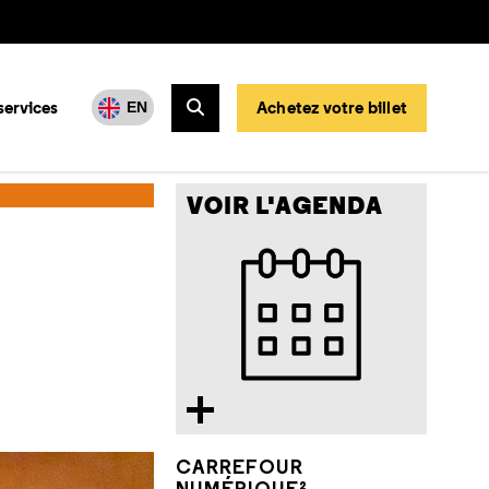
services
Achetez votre billet
EN
Rechercher
025
La musique des photons
VOIR L'AGENDA
CARREFOUR
NUMÉRIQUE²