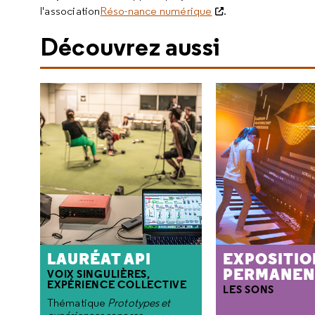
l'association
Réso-nance numérique
.
Découvrez aussi
LAURÉAT API
EXPOSITIO
PERMANEN
VOIX SINGULIÈRES,
EXPÉRIENCE COLLECTIVE
LES SONS
Thématique
Prototypes et