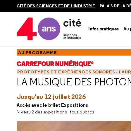
Retour
CITÉ DES SCIENCES ET DE L'INDUSTRIE
PALAIS DE LA 
en
haut
Infos pratiques
Au
Accueil
Au programme
Carrefour numérique²
Les appel
AU PROGRAMME
CARREFOUR NUMÉRIQUE²
PROTOTYPES ET EXPÉRIENCES SONORES - LAUR
LA MUSIQUE DES PHOTO
Jusqu'au 12 juillet 2026
Accès avec le billet Expositions
Niveau 2 des expositions - tous publics