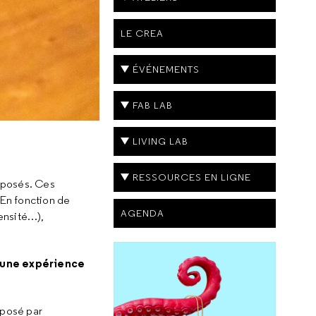
LE CREA
ÉVÉNEMENTS
FAB LAB
LIVING LAB
RESSOURCES EN LIGNE
exposés. Ces
 En fonction de
AGENDA
ensité…),
e une expérience
posé par