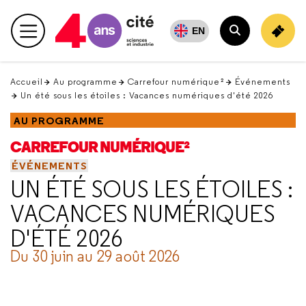
Retour
en
EN
Menu principal
haut
Rechercher
Accueil
Au programme
Carrefour numérique²
Événements
Un été sous les étoiles : Vacances numériques d'été 2026
AU PROGRAMME
CARREFOUR NUMÉRIQUE²
ÉVÉNEMENTS
UN ÉTÉ SOUS LES ÉTOILES :
VACANCES NUMÉRIQUES
D'ÉTÉ 2026
Du 30 juin au 29 août 2026