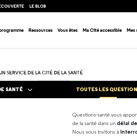
DÉCOUVERTE
LE BLOB
 programme
Ressources
Vous êtes
Ma Cité accessible
Mes 
n santé ?
Questions santé
Toutes les questions
UN SERVICE DE LA CITÉ DE LA SANTÉ
DE SANTÉ
TOUTES LES QUESTIO
Questions-santé vous appo
délai d
de la santé dans un
interr
Nous vous invitons à