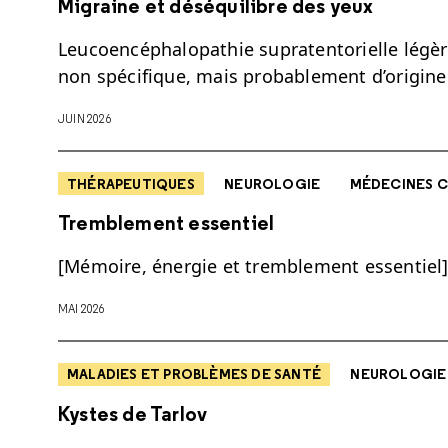
Migraine et déséquilibre des yeux
Leucoencéphalopathie supratentorielle légère
non spécifique, mais probablement d’origine
JUIN 2026
THÉRAPEUTIQUES
NEUROLOGIE
MÉDECINES C
Tremblement essentiel
[Mémoire, énergie et tremblement essentiel] 
MAI 2026
MALADIES ET PROBLÈMES DE SANTÉ
NEUROLOGIE
Kystes de Tarlov