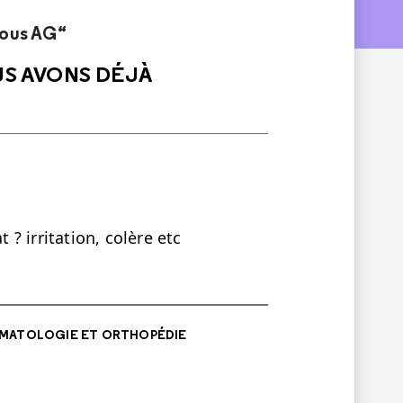
sous AG“
US AVONS DÉJÀ
? irritation, colère etc
MATOLOGIE ET ORTHOPÉDIE