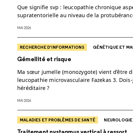
Que signifie svp : leucopathie chronique aspé
supratentorielle au niveau de la protubéranc
MAI 2026
RECHERCHE D'INFORMATIONS
GÉNÉTIQUE ET MA
Gémellité et risque
Ma sœur jumelle (monozygote) vient d’être 
leucopathie microvasculaire Fazekas 3. Dois-
héréditaire ?
MAI 2026
MALADIES ET PROBLÈMES DE SANTÉ
NEUROLOGIE
Traitement nystagmus vertical à ressort