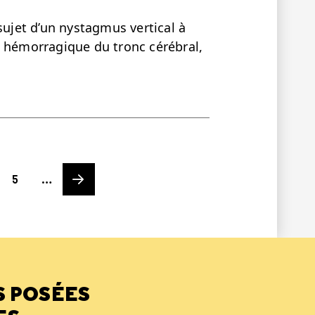
sujet d’un nystagmus vertical à
C hémorragique du tronc cérébral,
Page
Next page
5
…
S POSÉES