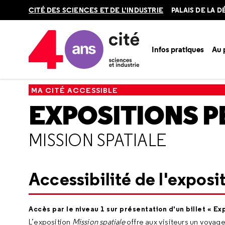
Retour
CITÉ DES SCIENCES ET DE L'INDUSTRIE
PALAIS DE LA 
en
haut
Infos pratiques
Au
Accueil
Ma Cité accessible
Expositions permanentes
Mi
MA CITÉ ACCESSIBLE
EXPOSITIONS 
MISSION SPATIALE
Accessibilité de l'exposi
Accès par le niveau 1 sur présentation d'un billet « Ex
L’exposition
Mission spatiale
offre aux visiteurs un voyag