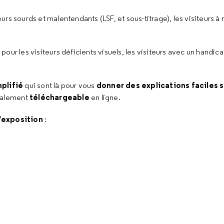
eurs sourds et malentendants (LSF, et sous-titrage), les visiteurs à 
t
pour les visiteurs déficients visuels, les visiteurs avec un handicap
mplifié
donner des explications faciles s
qui sont là pour vous
téléchargeable
également
en ligne.
l'exposition
: