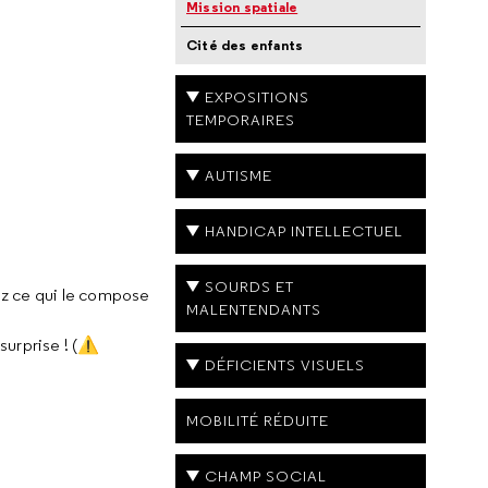
Mission spatiale
Cité des enfants
EXPOSITIONS
TEMPORAIRES
AUTISME
HANDICAP INTELLECTUEL
SOURDS ET
ez ce qui le compose
MALENTENDANTS
surprise ! (⚠️
DÉFICIENTS VISUELS
MOBILITÉ RÉDUITE
CHAMP SOCIAL