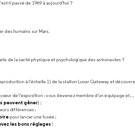
est-il passé de 1969 à aujourd'hui ?
yer des humains sur Mars.
rle de la santé physique et psychologique des astronautes ?
eproduction à l'échelle 1) de la station Lunar Gateway et découvr
au cœur de l'exposition : vous devenez membre d'un équipage et… 
es peuvent gêner
) ;
leurs différences ;
oire
pour lancer une fusée ;
uvez les bons réglages
!