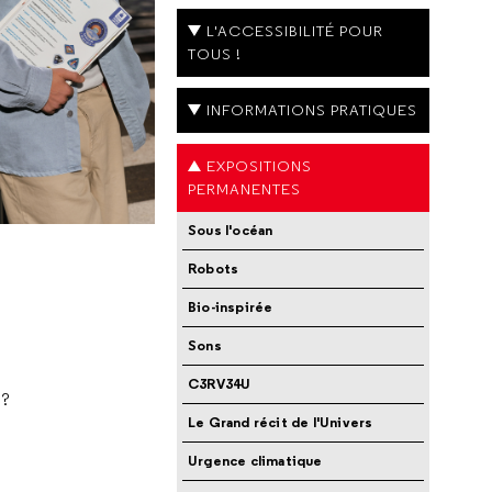
L'ACCESSIBILITÉ POUR
TOUS !
INFORMATIONS PRATIQUES
EXPOSITIONS
PERMANENTES
Sous l'océan
Robots
Bio-inspirée
Sons
C3RV34U
 ?
Le Grand récit de l'Univers
Urgence climatique