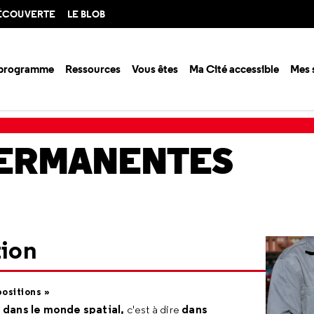
DÉCOUVERTE
LE BLOB
 programme
Ressources
Vous êtes
Ma Cité accessible
Mes 
ssion spatiale
PERMANENTES
tion
positions »
dans le monde spatial,
dans
e
c'est à dire