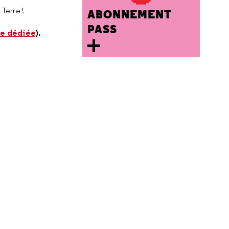
Terre !
ABONNEMENT
PASS
ge dédiée
).