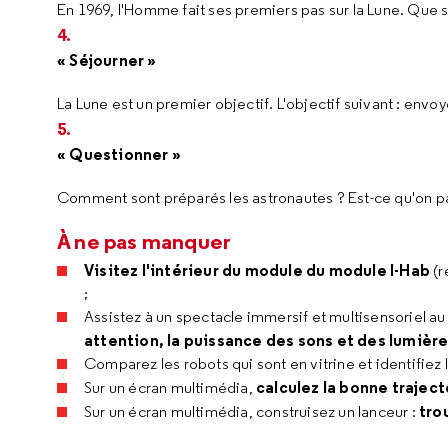
En 1969, l'Homme fait ses premiers pas sur la Lune. Que s'
« Séjourner »
La Lune est un premier objectif. L'objectif suivant : envo
« Questionner »
Comment sont préparés les astronautes ? Est-ce qu'on pa
À ne pas manquer
Visitez l'intérieur du module du module I-Hab
(r
;
Assistez à un spectacle immersif et multisensoriel 
attention, la puissance des sons et des lumièr
Comparez les robots qui sont en vitrine et identifiez 
calculez la bonne traject
Sur un écran multimédia,
tro
Sur un écran multimédia, construisez un lanceur :