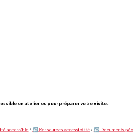
ssible un atelier ou pour préparer votre visite.
té accessible
/
↩ Ressources accessibilité
/
↩ Documents péd