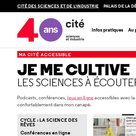
Retour
CITÉ DES SCIENCES ET DE L'INDUSTRIE
PALAIS DE LA 
en
haut
Infos pratiques
Au
Accueil
Ma Cité accessible
Je me cultive
Les sciences
MA CITÉ ACCESSIBLE
JE ME CULTIVE
LES SCIENCES À ÉCOUTE
Podcasts, conférences,
jeux en ligne
accessibles avec la 
confortablement dans mon canapé.
CYCLE : LA SCIENCE DES
RÊVES
Conférences en ligne