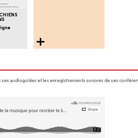
 CHIENS
NS
ligne
s ses audioguides et les enregistrements sonores de ses confére