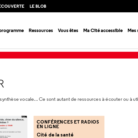
DÉCOUVERTE
LE BLOB
 programme
Ressources
Vous êtes
Ma Cité accessible
Mes 
 à écouter
R
synthèse vocale... Ce sont autant de ressources à écouter ou à util
CONFÉRENCES ET RADIOS
EN LIGNE
Cité de la santé