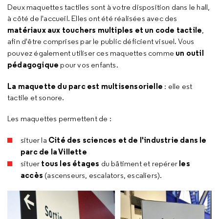
Deux maquettes tactiles sont à votre disposition dans le hall,
à côté de l'accueil. Elles ont été réalisées avec des
matériaux aux touchers multiples et un code tactile
,
afin d'être comprises par le public déficient visuel. Vous
un outil
pouvez également utiliser ces maquettes comme
pédagogique
pour vos enfants.
La maquette du parc est multisensorielle
: elle est
tactile et sonore.
Les maquettes permettent de :
Cité des sciences et de l'industrie dans le
situer la
parc de la Villette
tous les étages
les
situer
du bâtiment et repérer
accès
(ascenseurs, escalators, escaliers).