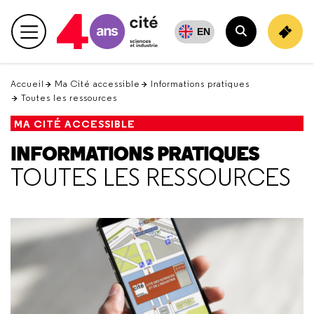
Retour
en
EN
Menu principal
haut
Rechercher
Accueil
Ma Cité accessible
Informations pratiques
Toutes les ressources
MA CITÉ ACCESSIBLE
INFORMATIONS PRATIQUES
TOUTES LES RESSOURCES