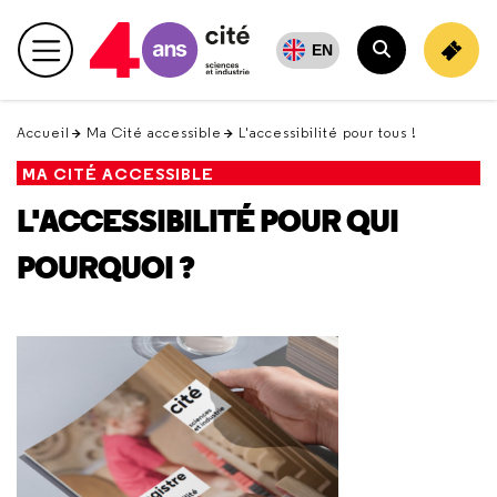
Retour
en
EN
Menu principal
haut
Rechercher
Accueil
Ma Cité accessible
L'accessibilité pour tous !
MA CITÉ ACCESSIBLE
L'ACCESSIBILITÉ POUR QUI
POURQUOI ?