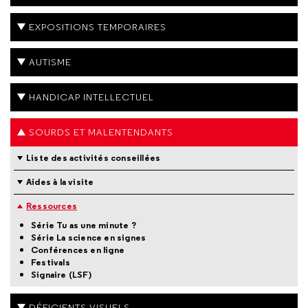
EXPOSITIONS TEMPORAIRES
AUTISME
HANDICAP INTELLECTUEL
SOURDS ET MALENTENDANTS
Liste des activités conseillées
Aides à la visite
Ressources
Série Tu as une minute ?
Série La science en signes
Conférences en ligne
Festivals
Signaire (LSF)
DÉFICIENTS VISUELS