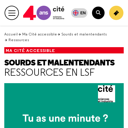
Retour
en
EN
Menu principal
haut
Rechercher
Accueil
Ma Cité accessible
Sourds et malentendants
Ressources
MA CITÉ ACCESSIBLE
SOURDS ET MALENTENDANTS
RESSOURCES EN LSF