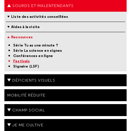
SOURDS ET MALENTENDANTS
Liste des activités conseillées
Aides à la visite
Ressources
Série Tu as une minute ?
Série La science en signes
Conférences en ligne
Festivals
Signaire (LSF)
DÉFICIENTS VISUELS
MOBILITÉ RÉDUITE
CHAMP SOCIAL
JE ME CULTIVE