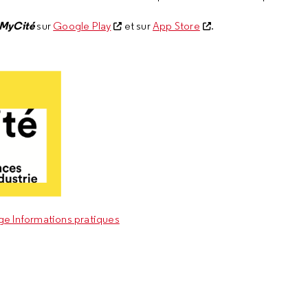
MyCité
sur
Google Play
et sur
App Store
.
e Informations pratiques