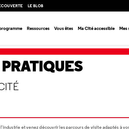
DÉCOUVERTE
LE BLOB
 programme
Ressources
Vous êtes
Ma Cité accessible
Mes 
enter dans la Cité
Plans intérieurs de la Cité
 PRATIQUES
CITÉ
’industrie et venez découvrir les parcours de visite adaptés à vo