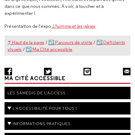
dans ce que nous sommes. A voir, à toucher et à
expérimenter !
Présentation de l'expo
L'homme et les gènes
↑ Haut de la page
/
↩ Parcours de visite
/
↩ Déficients
visuels
/
↩ Ma Cité accessible
MA CITÉ ACCESSIBLE
LES SAMEDIS DE L'ACCESS
L'ACCESSIBILITÉ POUR TOUS !
INFORMATIONS PRATIQUES