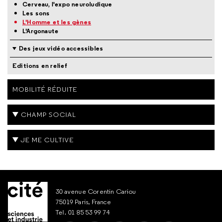
Cerveau, l'expo neuroludique
Les sons
L'Homme et les gènes
L'Argonaute
Des jeux vidéo accessibles
Editions en relief
MOBILITÉ RÉDUITE
CHAMP SOCIAL
JE ME CULTIVE
30 avenue Corentin Cariou
75019 Paris, France
Tel. 01 85 53 99 74