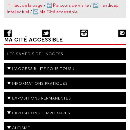
↑ Haut de la page
/
↩ Parcours de visite
/
↩ Handicap
Intellectuel
/
↩ Ma Cité accessible
MA CITÉ ACCESSIBLE
LES SAMEDIS DE L'ACCESS
L'ACCESSIBILITÉ POUR TOUS !
INFORMATIONS PRATIQUES
EXPOSITIONS PERMANENTES
EXPOSITIONS TEMPORAIRES
AUTISME