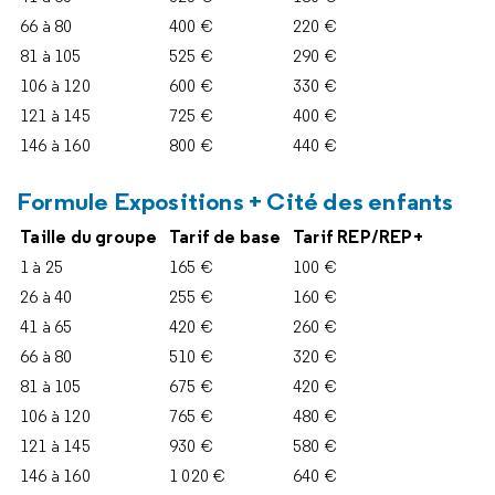
66 à 80
400 €
220 €
81 à 105
525 €
290 €
106 à 120
600 €
330 €
121 à 145
725 €
400 €
146 à 160
800 €
440 €
Formule Expositions + Cité des enfants
Taille du groupe
Tarif de base
Tarif REP/REP+
1 à 25
165 €
100 €
26 à 40
255 €
160 €
41 à 65
420 €
260 €
66 à 80
510 €
320 €
81 à 105
675 €
420 €
106 à 120
765 €
480 €
121 à 145
930 €
580 €
146 à 160
1 020 €
640 €