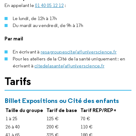
En appelant le
01 40 05 12 12
:
Le lundi, de 12h à 17h
Du mardi au vendredi, de 9h à 17h
Par mail
En écrivant à
resagroupescite(at)universcience.fr
Pour les ateliers de la Cité de la santé uniquement : en
écrivant à
citedelasante(at)universcience.fr
Tarifs
Billet Expositions ou Cité des enfants
Taille du groupe
Tarif de base
Tarif REP/REP+
1 à 25
125 €
70 €
26 à 40
200 €
110 €
41 à 65
325 €
180 €