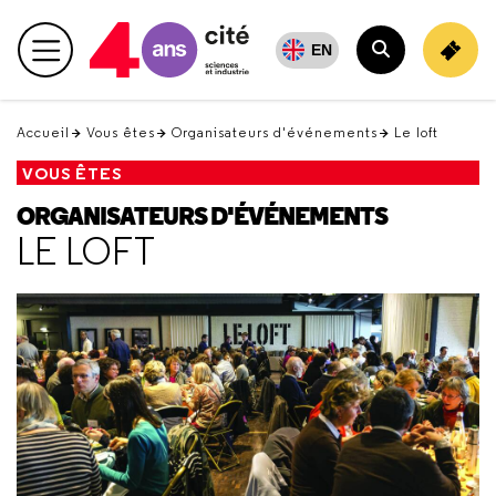
Retour
en
EN
Menu principal
haut
Rechercher
Accueil
Vous êtes
Organisateurs d'événements
Le loft
VOUS ÊTES
ORGANISATEURS D'ÉVÉNEMENTS
LE LOFT