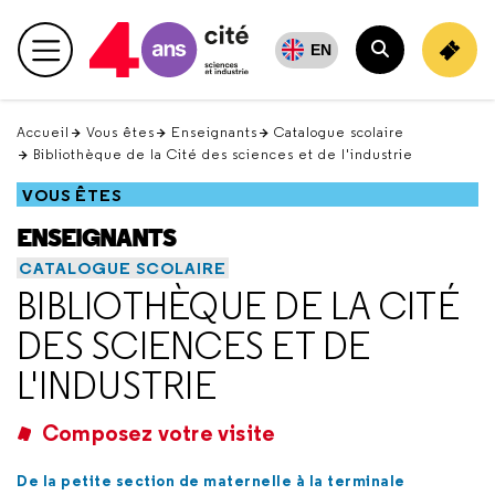
Retour
en
EN
Menu principal
haut
Rechercher
Accueil
Vous êtes
Enseignants
Catalogue scolaire
Bibliothèque de la Cité des sciences et de l'industrie
VOUS ÊTES
ENSEIGNANTS
CATALOGUE SCOLAIRE
BIBLIOTHÈQUE DE LA CITÉ
DES SCIENCES ET DE
L'INDUSTRIE
Composez votre visite
De la petite section de maternelle à la terminale