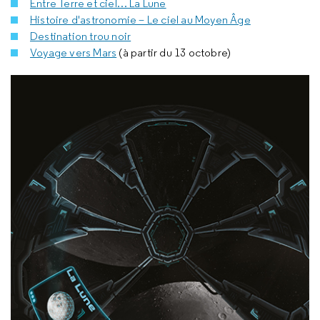
Entre Terre et ciel… La Lune
Histoire d'astronomie – Le ciel au Moyen Âge
Destination trou noir
Voyage vers Mars
(à partir du 13 octobre)