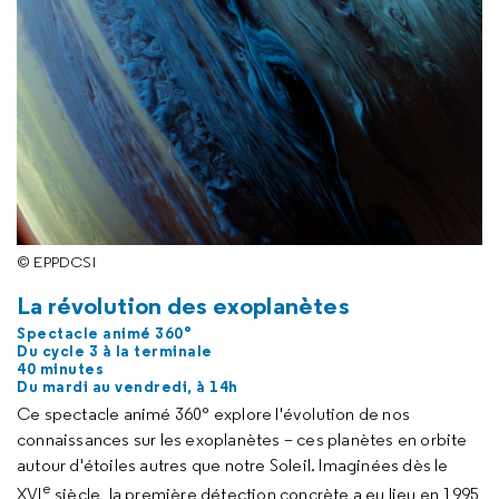
© EPPDCSI
La révolution des exoplanètes
Spectacle animé 360°
Du cycle 3 à la terminale
40 minutes
Du mardi au vendredi, à 14h
Ce spectacle animé 360° explore l'évolution de nos
connaissances sur les exoplanètes – ces planètes en orbite
autour d'étoiles autres que notre Soleil. Imaginées dès le
e
XVI
siècle, la première détection concrète a eu lieu en 1995