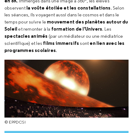
en 8K
. Immergés dans une image à 360°, les élèves
la voûte étoilée et les constellations
observent
. Selon
les séances, ils voyagent aussi dans le cosmos et dans le
mouvement des planètes autour du
temps pour suivre le
Soleil
formation de l’Univers
et remonter à la
. Les
spectacles animés
(par un médiateur ou une médiatrice
films immersifs
en lien avec les
scientifique) et les
sont
programmes scolaires
.
© EPPDCSI