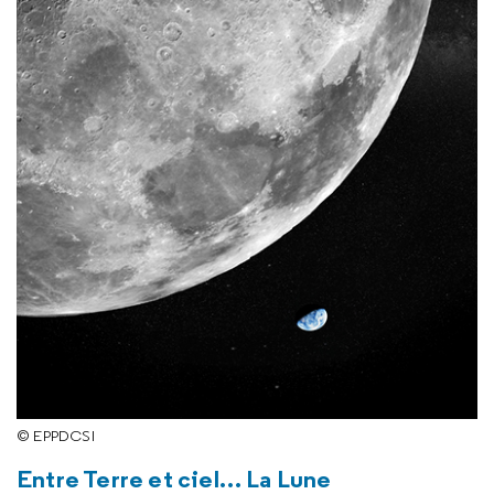
© EPPDCSI
Entre Terre et ciel… La Lune