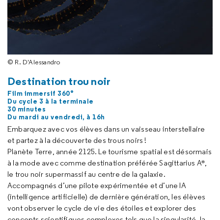
© R. D'Alessandro
Destination trou noir
Film immersif 360°
Du cycle 3 à la terminale
30 minutes
Du mardi au vendredi, à 16h
Embarquez avec vos élèves dans un vaisseau interstellaire
et partez à la découverte des trous noirs !
Planète Terre, année 2125. Le tourisme spatial est désormais
à la mode avec comme destination préférée Sagittarius A*,
le trou noir supermassif au centre de la galaxie.
Accompagnés d’une pilote expérimentée et d’une IA
(intelligence artificielle) de dernière génération, les élèves
vont observer le cycle de vie des étoiles et explorer des
concepts scientifiques complexes tels que la singularité, la