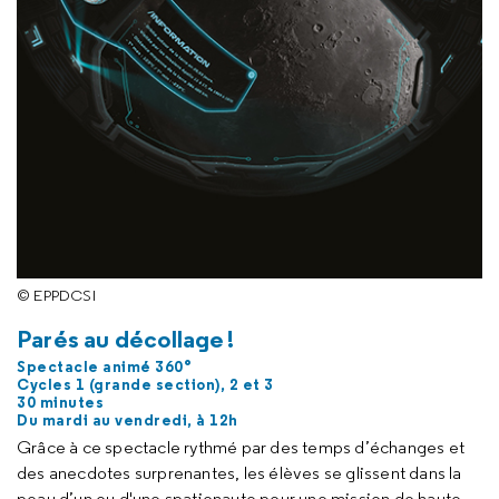
© EPPDCSI
Parés au décollage !
Spectacle animé 360°
Cycles 1 (grande section), 2 et 3
30 minutes
Du mardi au vendredi, à 12h
Grâce à ce spectacle rythmé par des temps d’échanges et
des anecdotes surprenantes, les élèves se glissent dans la
peau d’un ou d'une spationaute pour une mission de haute