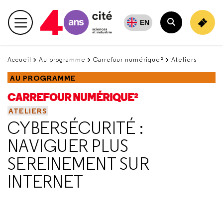
Retour
en
EN
Menu principal
haut
Rechercher
Accueil
Au programme
Carrefour numérique²
Ateliers
AU PROGRAMME
CARREFOUR NUMÉRIQUE²
ATELIERS
CYBERSÉCURITÉ :
NAVIGUER PLUS
SEREINEMENT SUR
INTERNET