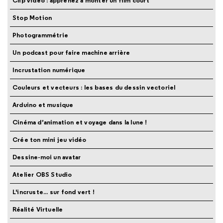
Clip vidéo : apprenez à monter un film court
Stop Motion
Photogrammétrie
Un podcast pour faire machine arrière
Incrustation numérique
Couleurs et vecteurs : les bases du dessin vectoriel
Arduino et musique
Cinéma d’animation et voyage dans la lune !
Crée ton mini jeu vidéo
Dessine-moi un avatar
Atelier OBS Studio
L'incruste... sur fond vert !
Réalité Virtuelle