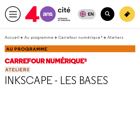
Retour
en
EN
Menu principal
haut
Rechercher
Accueil
Au programme
Carrefour numérique²
Ateliers
AU PROGRAMME
CARREFOUR NUMÉRIQUE²
ATELIERS
INKSCAPE - LES BASES