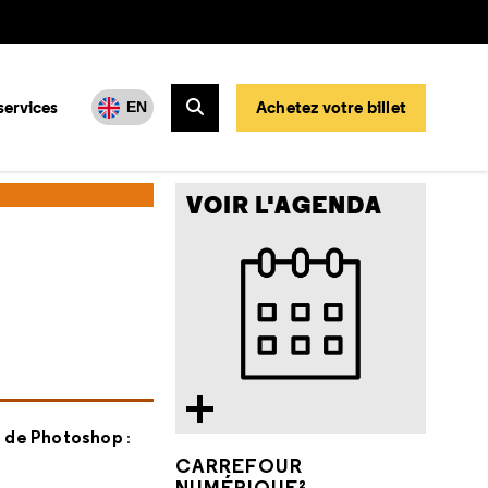
services
Achetez votre billet
EN
Rechercher
VOIR L'AGENDA
 de Photoshop
:
CARREFOUR
NUMÉRIQUE²