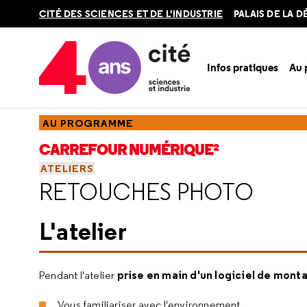
Retour
CITÉ DES SCIENCES ET DE L'INDUSTRIE
PALAIS DE LA 
en
haut
Infos pratiques
Au
Accueil
Au programme
Carrefour numérique²
Ateliers
AU PROGRAMME
CARREFOUR NUMÉRIQUE²
ATELIERS
RETOUCHES PHOTO
L'atelier
prise en main d'un logiciel de mon
Pendant l'atelier
Vous familiariser avec l'environnement,