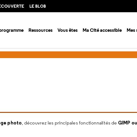
DÉCOUVERTE
LE BLOB
 programme
Ressources
Vous êtes
Ma Cité accessible
Mes 
tage photo
GIMP ou
, découvrez les principales fonctionnalités de