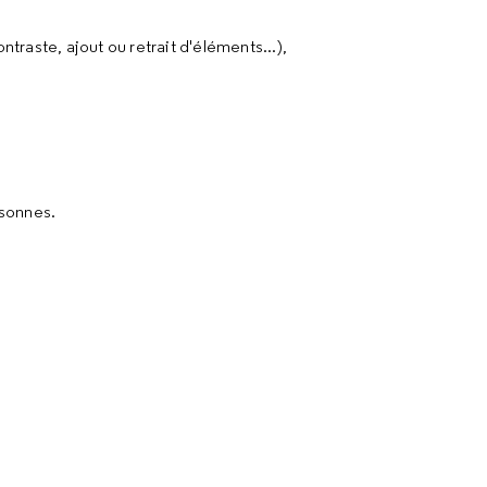
traste, ajout ou retrait d'éléments...),
rsonnes.