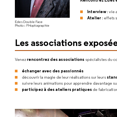
Rencontrez Edes é
Interview
: vie
Atelier
: effets
Edes Double Face
Photo : FHoptographie
Les associations exposé
rencontrez des associations
Venez
spécialistes du c
échanger avec des passionnés
stand
découvrir la magie de leur réalisations sur leurs
suivre leurs animations pour apprendre davantage sur
participez à des ateliers pratiques
de fabricati