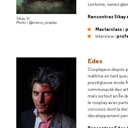
costume, venez glan
Rencontrez Sikay 
Sikay Vi
Photo : @craxus_cosplay
Masterclass : 
prof
Interview :
Edes
Cosplayeur depuis pl
maîtrise en tant que 
prestigieuse école 
communauté des art
mais surtout en Île-
le cosplay avec part
concours dont la der
développement perso