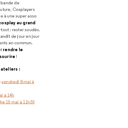
e bande de
uture, Cosplayers
de à une super asso
 cosplay au grand
rtout : rester soudés.
randit de jour en jour
lents en commun.
rendre le
ut
sourire
!
ateliers :
e
vendredi 8 mai à
i à 14h
he 10 mai à 11h30