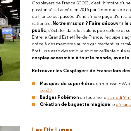
Cosplayers de France (CDF), c'est l'histoire d'un
passionnés ! Lancée en 2016 par 3 mordues de co
de France est passée d'une simple page d'entrai
Notre mission ? Faire découvrir le
nationale.
public
, s'éclater dans les salons pop culture et su
Entre le Grand Est et l'Île-de-France, l'équipe s'ag
grâce à des membres au top qui mettent leurs ta
Bref, une asso dynamique et bienveillante qui ve
cosplay accessible à tout le monde, avec le 
Retrouver les Cosplayers de France lors des 
Masques de super-héros
en mousse EVA l
16h30
Badges Pokémon
en feutrine le
samedi 9 ma
Création de baguette magique
le
dimanc
Les Dix Lunes