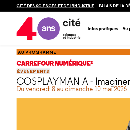
Retour
CITÉ DES SCIENCES ET DE L'INDUSTRIE
PALAIS DE LA 
en
haut
Infos pratiques
Au
Accueil
Au programme
Carrefour numérique²
Événeme
AU PROGRAMME
CARREFOUR NUMÉRIQUE²
ÉVÉNEMENTS
COSPLAYMANIA
- Imaginer,
Du vendredi 8 au dimanche 10 mai 2026