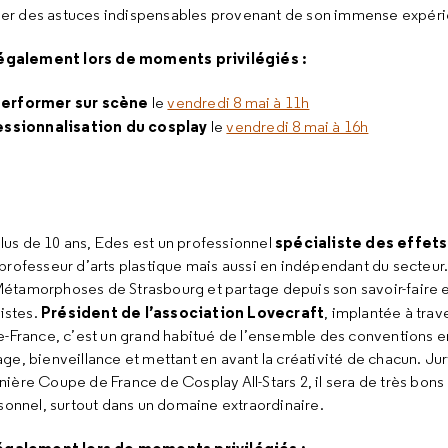
er des astuces indispensables provenant de son immense expér
également lors de moments privilégiés :
performer sur scène
le
vendredi 8 mai à 11h
essionnalisation du cosplay
le
vendredi 8 mai à 16h
spécialiste des effet
us de 10 ans, Edes est un professionnel
professeur d’arts plastique mais aussi en indépendant du secteur. I
Métamorphoses de Strasbourg et partage depuis son savoir-faire e
Président de l’association Lovecraft
istes.
, implantée à trav
de-France, c’est un grand habitué de l’ensemble des conventions e
age, bienveillance et mettant en avant la créativité de chacun. J
nière Coupe de France de Cosplay All-Stars 2, il sera de très bons
nnel, surtout dans un domaine extraordinaire.