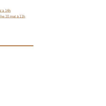
i à 14h
he 10 mai à 11h