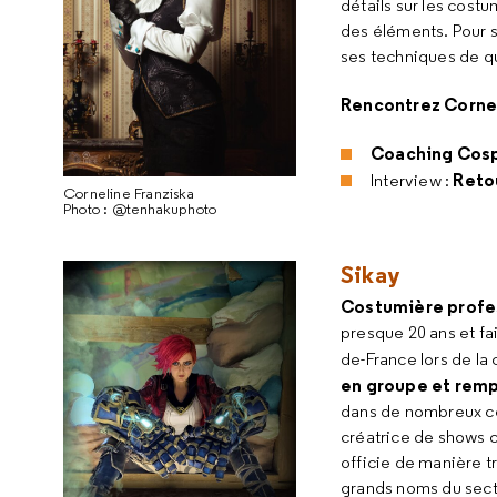
détails sur les costu
des éléments. Pour s
ses techniques de qu
Rencontrez Cornel
Coaching Cosp
Reto
Interview :
Corneline Franziska
Photo : @tenhakuphoto
Sikay
Costumière profes
presque 20 ans et fa
de-France lors de la
en groupe et rem
dans de nombreux con
créatrice de shows 
officie de manière t
grands noms du sect