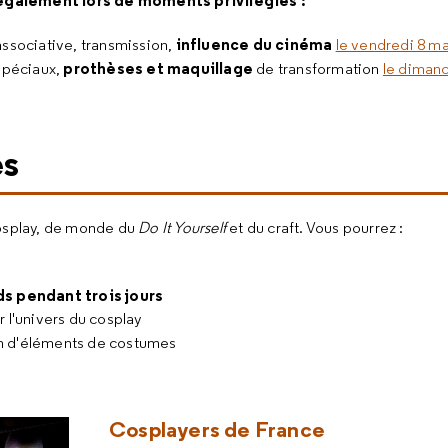
galement lors de moments privilégiés :
influence du cinéma
 associative, transmission,
le vendredi 8 ma
prothèses et maquillage
 spéciaux,
de transformation
le dimanc
es
osplay, de monde du
Do It Yourself
et du craft. Vous pourrez :
s pendant trois jours
 l'univers du cosplay
on d'éléments de costumes
Cosplayers de France