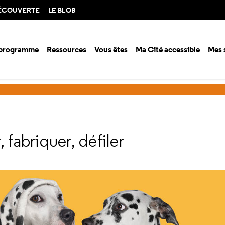
DÉCOUVERTE
LE BLOB
 programme
Ressources
Vous êtes
Ma Cité accessible
Mes 
nts
 fabriquer, défiler