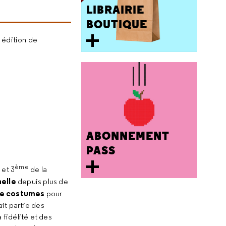
LIBRAIRIE
BOUTIQUE
 édition de
ABONNEMENT
PASS
ème
 et 3
de la
elle
depuis plus de
de costumes
pour
fait partie des
 fidélité et des