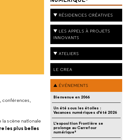
RÉSIDENCES CRÉATIVES
LES APPELS À PROJETS
INNOVANTS
ATELIERS
LE CREA
ÉVÉNEMENTS
Bienvenue en 2066
, conférences,
Un été sous les étoiles :
Vacances numériques d'été 2026
 la scène nationale
L'exposition Frontière se
e les plus belles
prolonge au Carrefour
numérique²