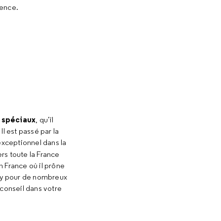
ience.
s spéciaux
, qu’il
l est passé par la
xceptionnel dans la
ers toute la France
n France où il prône
ury pour de nombreux
 conseil dans votre