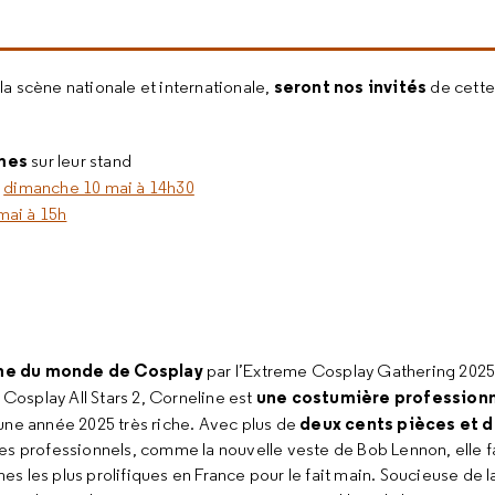
seront nos invités
 la scène nationale et internationale,
de cette
umes
sur leur stand
u
dimanche 10 mai à 14h30
mai à 15h
e du monde de Cosplay
par l’Extreme Cosplay Gathering 2025
une costumière professionn
e
Cosplay All Stars 2
, Corneline est
deux cents pièces et 
 une année 2025 très riche. Avec plus de
 des professionnels, comme la nouvelle veste de Bob
Lennon
, elle 
s les plus prolifiques en France pour le fait main. Soucieuse de la