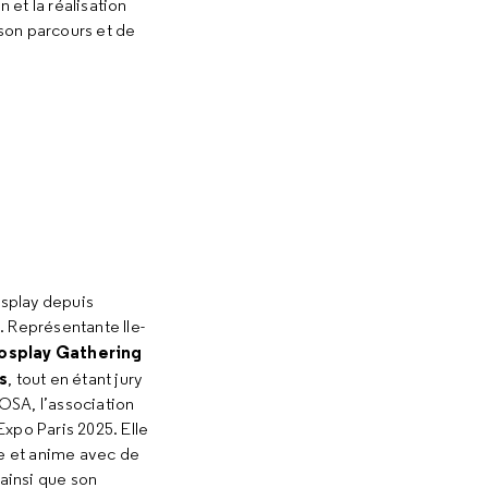
 et la réalisation
son parcours et de
cosplay depuis
. Représentante Ile-
osplay Gathering
s
, tout en étant jury
OSA, l’association
po Paris 2025. Elle
ée et anime avec de
ainsi que son