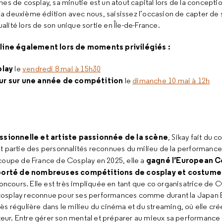
mes de cosplay, sa minutie est un atout capital lors de la conception
a deuxième édition avec nous, saisissez l’occasion de capter de 
alité lors de son unique sortie en Île-de-France.
ine également lors de moments privilégiés :
lay
le
vendredi 8 mai à 15h30
ur sur une
année de compétition
le
dimanche 10 mai à 12h
sionnelle et artiste passionnée de la scène
, Sikay fait du 
it partie des personnalités reconnues du milieu de la performance
gagné l’European C
 coupe de France de Cosplay en 2025, elle a
porté de nombreuses compétitions de cosplay et costume
cours. Elle est très impliquée en tant que co organisatrice de C
cosplay reconnue pour ses performances comme durant la Japan Ex
rès régulière dans le milieu du cinéma et du streaming, où elle cr
eur. Entre gérer son mental et préparer au mieux sa performance 