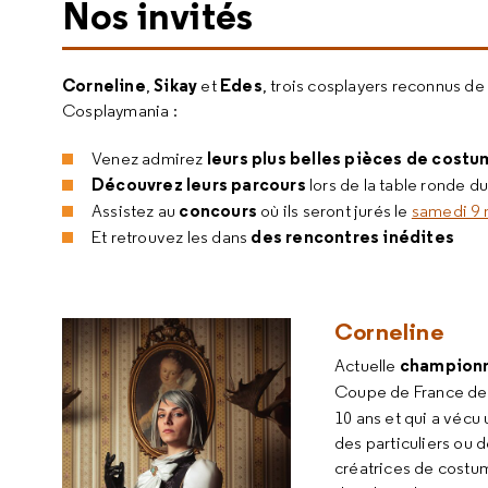
Nos invités
Corneline
Sikay
Edes
,
et
, trois cosplayers reconnus de
Cosplaymania :
leurs plus belles pièces de cost
Venez admirez
Découvrez leurs parcours
lors de la table ronde d
concours
Assistez au
où ils seront jurés le
samedi 9 
des rencontres inédites
Et retrouvez les dans
Corneline
championn
Actuelle
Coupe de France d
10 ans et qui a vécu
des particuliers ou
créatrices de costume