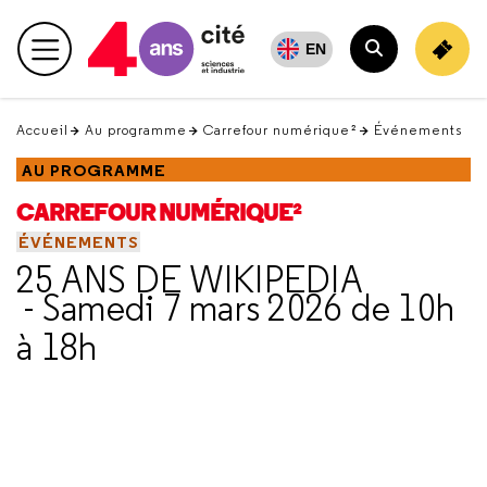
Retour
en
EN
Menu principal
haut
Rechercher
Accueil
Au programme
Carrefour numérique²
Événements
AU PROGRAMME
CARREFOUR NUMÉRIQUE²
ÉVÉNEMENTS
25 ANS DE WIKIPEDIA
- Samedi 7 mars 2026 de 10h
à 18h