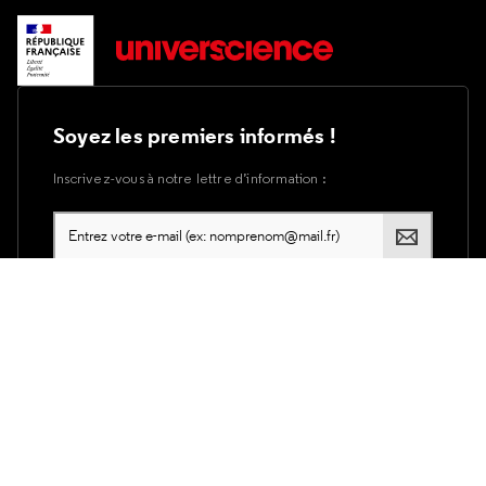
Soyez les premiers informés !
Inscrivez-vous à notre lettre d’information :
Plan du site
Accessibilité du site internet
Accessibilité : partiellement conforme
Mentions légales
Utilisation des cookies
Politique de confidentialité d'Universcience
Services Publics +
Crédits