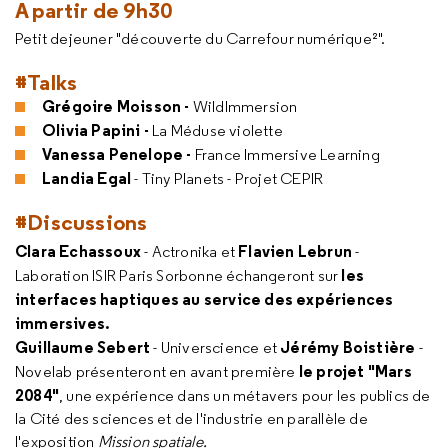
A partir de 9h30
Petit dejeuner "découverte du Carrefour numérique²".
#Talks
Grégoire Moisson -
WildImmersion
Olivia Papini -
La Méduse violette
Vanessa Penelope -
France Immersive Learning
Landia Egal
- Tiny Planets - Projet CEPIR
#Discussions
Clara Echassoux
Flavien Lebrun
- Actronika et
-
les
Laboration ISIR Paris Sorbonne échangeront sur
interfaces haptiques au service des expériences
immersives.
Guillaume Sebert
Jérémy Boistière
- Universcience et
-
le projet "Mars
Novelab présenteront en avant première
2084"
, une expérience dans un métavers pour les publics de
la Cité des sciences et de l'industrie en parallèle de
l'exposition
Mission spatiale.