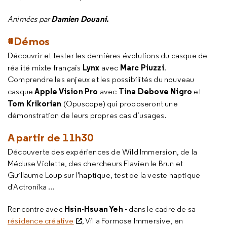
Damien Douani.
Animées par
#Démos
Découvrir et tester les dernières évolutions du casque de
Lynx
Marc Piuzzi
réalité mixte français
avec
.
Comprendre les enjeux et les possibilités du nouveau
Apple Vision Pro
Tina Debove Nigro
casque
avec
et
Tom Krikorian
(Opuscope) qui proposeront une
démonstration de leurs propres cas d’usages.
A partir de 11h30
Découverte des expériences de Wild Immersion, de la
Méduse Violette, des chercheurs Flavien le Brun et
Guillaume Loup sur l'haptique, test de la veste haptique
d'Actronika ...
Hsin-Hsuan Yeh -
Rencontre avec
dans le cadre de sa
résidence créative
, Villa Formose Immersive, en