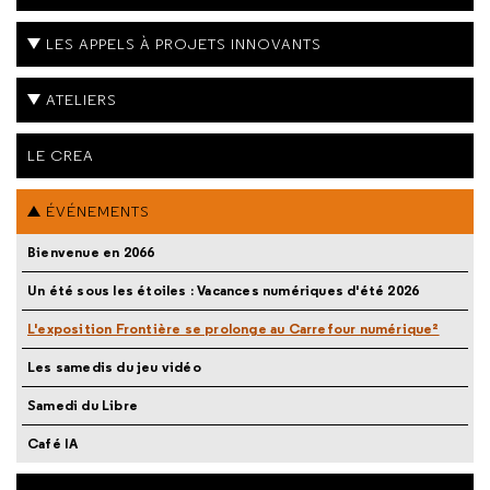
LES APPELS À PROJETS INNOVANTS
ATELIERS
LE CREA
ÉVÉNEMENTS
Bienvenue en 2066
Un été sous les étoiles : Vacances numériques d'été 2026
L'exposition Frontière se prolonge au Carrefour numérique²
Les samedis du jeu vidéo
Samedi du Libre
Café IA