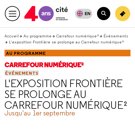
Retour
en
EN
Menu principal
haut
Rechercher
Accueil
Au programme
Carrefour numérique²
Événements
L'exposition Frontière se prolonge au Carrefour numérique²
AU PROGRAMME
CARREFOUR NUMÉRIQUE²
ÉVÉNEMENTS
L'EXPOSITION FRONTIÈRE
SE PROLONGE AU
CARREFOUR NUMÉRIQUE²
Jusqu'au 1er septembre