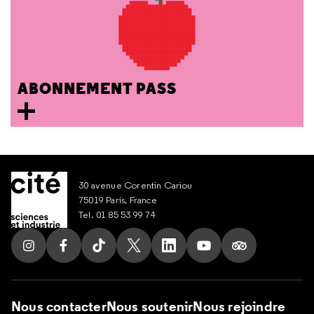
ABONNEMENT PASS
30 avenue Corentin Cariou
75019 Paris, France
Tel. 01 85 53 99 74
Suivez nous sur Instagram
Suivez nous sur Facebook
Suivez nous sur Tik Tok
Suivez nous sur X
Suivez nous sur LinkedIn
Suivez nous sur Yout
Suivez nous su
Nous contacter
Nous soutenir
Nous rejoindre