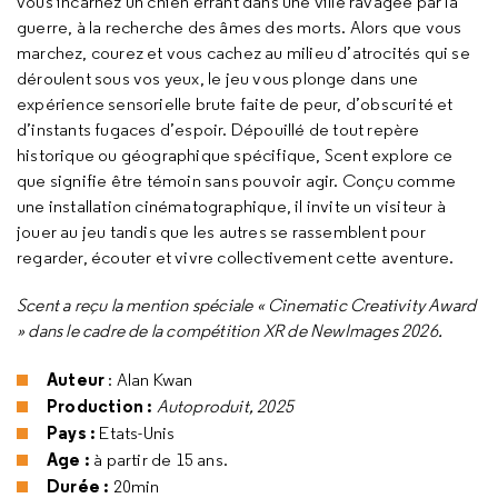
vous incarnez un chien errant dans une ville ravagée par la
guerre, à la recherche des âmes des morts. Alors que vous
marchez, courez et vous cachez au milieu d’atrocités qui se
déroulent sous vos yeux, le jeu vous plonge dans une
expérience sensorielle brute faite de peur, d’obscurité et
d’instants fugaces d’espoir. Dépouillé de tout repère
historique ou géographique spécifique, Scent explore ce
que signifie être témoin sans pouvoir agir. Conçu comme
une installation cinématographique, il invite un visiteur à
jouer au jeu tandis que les autres se rassemblent pour
regarder, écouter et vivre collectivement cette aventure.
Scent a reçu la mention spéciale « Cinematic Creativity Award
» dans le cadre de la compétition XR de NewImages 2026.
Auteur
: Alan Kwan
Production :
Autoproduit, 2025
Pays :
Etats-Unis
Age :
à partir de 15 ans.
Durée :
20min