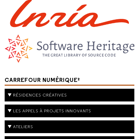
CARREFOUR NUMÉRIQUE²
RÉSIDENCES CRÉATIVES
LES APPELS À PROJETS INNOVANTS
ATELIERS