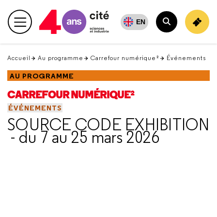
Retour
en
EN
Menu principal
haut
Rechercher
Accueil
Au programme
Carrefour numérique²
Événements
AU PROGRAMME
CARREFOUR NUMÉRIQUE²
ÉVÉNEMENTS
SOURCE CODE EXHIBITION
- du 7 au 25 mars 2026