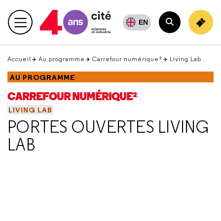
Retour
en
EN
Menu principal
haut
Rechercher
Accueil
Au programme
Carrefour numérique²
Living Lab
AU PROGRAMME
CARREFOUR NUMÉRIQUE²
LIVING LAB
PORTES OUVERTES LIVING
LAB