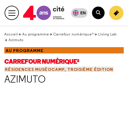
Retour
en
EN
Menu principal
haut
Rechercher
Accueil
Au programme
Carrefour numérique²
Living Lab
Azimuto
AU PROGRAMME
CARREFOUR NUMÉRIQUE²
RÉSIDENCES MUSÉOCAMP, TROISIÈME ÉDITION
AZIMUTO