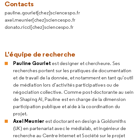
Contacts
pauline.gourlet[chez]sciencespo.fr
axel.meunier[chez]sciencespo.fr
donato.ricci
[
chez]sciencespo.fr
L'équipe de recherche
Pauline Gourlet
est designer et chercheure. Ses
recherches portent sur les pratiques de documentation
et de travail de la donnée, et notamment en tant qu’outil
de médiation lors d’activités participatives ou de
négociation collective. Comme post-doctorante au sein
de Shaping AI, Pauline est en charge de la dimension
participation publique et aide à la coordination du
projet.
Axel Meunier
est doctorant en design à Goldsmiths
(UK) en partenariat avec le médialab, et ingénieur de
recherche au Centre Internet et Société sur le projet