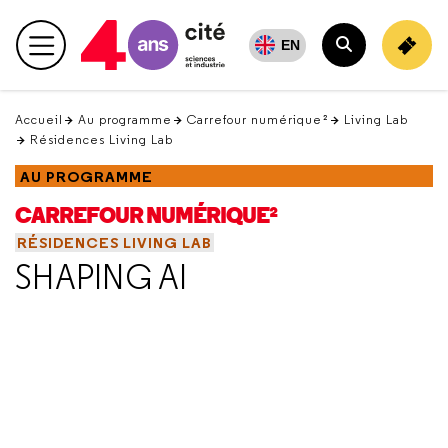
Retour
en
EN
Menu principal
haut
Rechercher
Accueil
Au programme
Carrefour numérique²
Living Lab
Résidences Living Lab
AU PROGRAMME
CARREFOUR NUMÉRIQUE²
RÉSIDENCES LIVING LAB
SHAPING AI