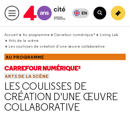
Retour
en
EN
Menu principal
haut
Rechercher
Accueil
Au programme
Carrefour numérique²
Living Lab
Arts de la scène
Les coulisses de création d'une œuvre collaborative
AU PROGRAMME
CARREFOUR NUMÉRIQUE²
ARTS DE LA SCÈNE
LES COULISSES DE
CRÉATION D'UNE ŒUVRE
COLLABORATIVE