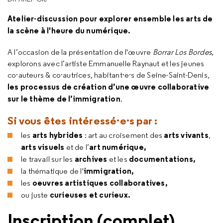
Atelier-discussion pour explorer ensemble les arts de
la scène à l'heure du numérique.
A l’occasion de la présentation de l'œuvre
Borrar Los Bordes,
explorons avec l’artiste Emmanuelle Raynaut et les jeunes
co·auteurs & co·autrices, habitant·e·s de Seine-Saint-Denis,
les processus de création d’une œuvre collaborative
sur le thème de l’immigration
.
Si vous êtes intéressé·e·s par :
arts hybrides
arts vivants
les
: art au croisement des
,
arts visuels
art numérique,
et de l’
archives
documentations,
le travail sur les
et les
immigration,
la thématique de l'
oeuvres artistiques collaboratives,
les
curieuses et curieux.
ou juste
Inscription (complet)