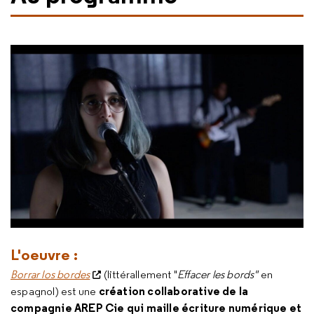
L'oeuvre :
Borrar los bordes
(littérallement "
Effacer les bords"
en
création collaborative de la
espagnol) est une
compagnie AREP Cie qui maille écriture numérique et