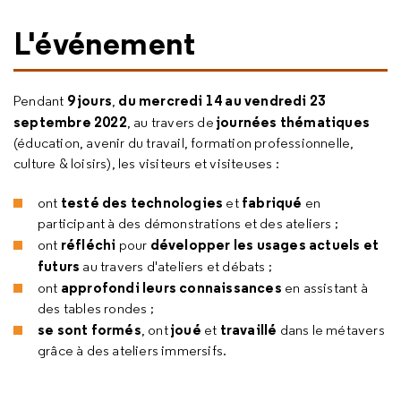
L'événement
9 jours
du mercredi 14 au vendredi 23
Pendant
,
septembre 2022
journées thématiques
, au travers de
(éducation, avenir du travail, formation professionnelle,
culture & loisirs), les visiteurs et visiteuses :
testé des technologies
fabriqué
ont
et
en
participant à des démonstrations et des ateliers ;
réfléchi
développer les usages actuels et
ont
pour
futurs
au travers d'ateliers et débats ;
approfondi leurs connaissances
ont
en assistant à
des tables rondes ;
se sont formés
joué
travaillé
, ont
et
dans le métavers
grâce à des ateliers immersifs.