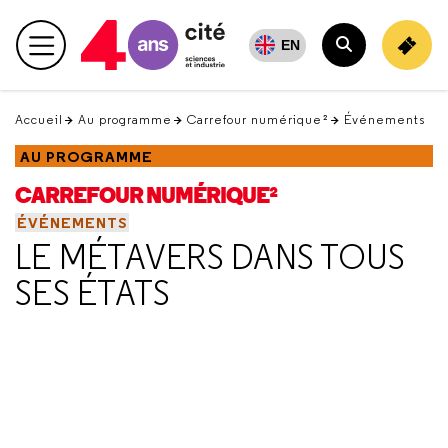
Retour
en
EN
Menu principal
haut
Rechercher
Accueil
Au programme
Carrefour numérique²
Événements
AU PROGRAMME
CARREFOUR NUMÉRIQUE²
ÉVÉNEMENTS
LE MÉTAVERS DANS TOUS
SES ÉTATS