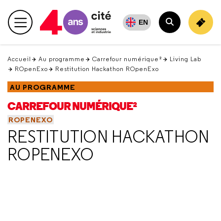
Retour
en
EN
Menu principal
haut
Rechercher
Accueil
Au programme
Carrefour numérique²
Living Lab
ROpenExo
Restitution Hackathon ROpenExo
AU PROGRAMME
CARREFOUR NUMÉRIQUE²
ROPENEXO
RESTITUTION HACKATHON
ROPENEXO