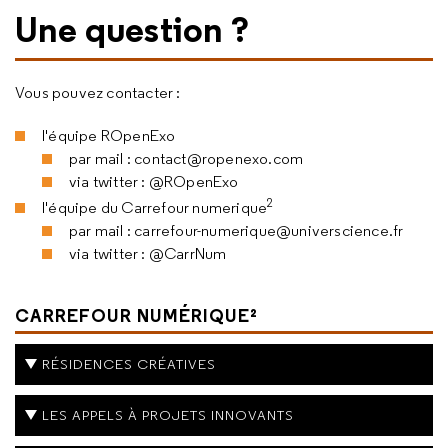
Une question ?
Vous pouvez contacter :
l'équipe ROpenExo
par mail : contact@ropenexo.com
via twitter : @ROpenExo
2
l'équipe du Carrefour numerique
par mail : carrefour-numerique@universcience.fr
via twitter : @CarrNum
CARREFOUR NUMÉRIQUE²
RÉSIDENCES CRÉATIVES
LES APPELS À PROJETS INNOVANTS