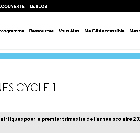
DÉCOUVERTE
LE BLOB
 programme
Ressources
Vous êtes
Ma Cité accessible
Mes 
mations scientifiques
Animations scientifiques cycle 1
UES CYCLE 1
ifiques pour le premier trimestre de l'année scolaire 20