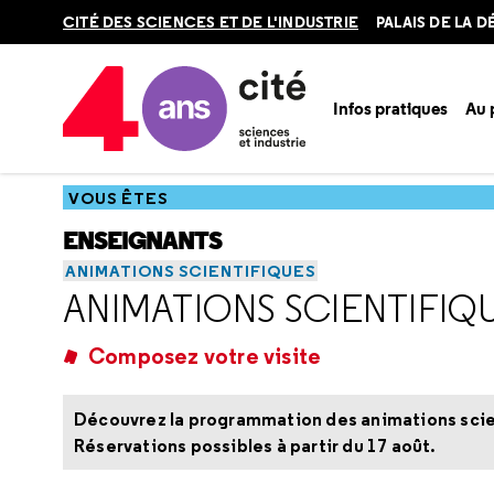
Retour
CITÉ DES SCIENCES ET DE L'INDUSTRIE
PALAIS DE LA 
en
haut
Infos pratiques
Au
Accueil
Vous êtes
Enseignants
Catalogue scolaire
Ani
VOUS ÊTES
ENSEIGNANTS
ANIMATIONS SCIENTIFIQUES
ANIMATIONS SCIENTIFIQ
Composez votre visite
Découvrez la programmation des animations scient
Réservations possibles à partir du 17 août.