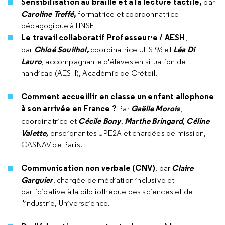
Sensibilisation au braille et à la lecture tactile,
par
Caroline Treffé
,
formatrice et coordonnatrice
pédagogique à l'INSEI
Le travail collaboratif Professeur·e / AESH
,
Chloé Souilhol,
Léa Di
par
coordinatrice ULIS 93 et
Lauro
, accompagnante d'élèves en situation de
handicap (AESH), Académie de Créteil.
Comment accueillir en classe un enfant allophone
à son arrivée en France ?
Gaëlle Morois
Par
,
Cécile Bony
Marthe Bringard
Céline
coordinatrice et
,
,
Valette,
enseignantes UPE2A et chargées de mission,
CASNAV de Paris.
Communication non verbale (CNV)
Claire
, par
Garguier
, chargée de médiation inclusive et
participative à la bilbliothèque des sciences et de
l'industrie, Universcience.