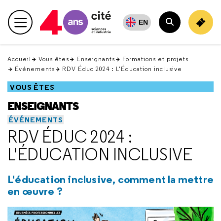
Retour
en
EN
Menu principal
haut
Rechercher
Accueil
Vous êtes
Enseignants
Formations et projets
Événements
RDV Éduc 2024 : L'Éducation inclusive
VOUS ÊTES
ENSEIGNANTS
ÉVÉNEMENTS
RDV ÉDUC 2024 :
L'ÉDUCATION INCLUSIVE
L'éducation inclusive, comment la mettre
en œuvre ?