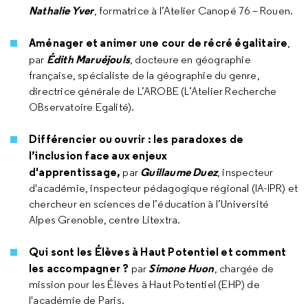
Nathalie Yver
, formatrice à l’Atelier Canopé 76 – Rouen.
Aménager et animer une cour de récré égalitaire
,
Édith Maruéjouls
par
, docteure en géographie
française, spécialiste de la géographie du genre,
directrice générale de L’AROBE (L’Atelier Recherche
OBservatoire Egalité).
Différencier ou ouvrir : les paradoxes de
l’inclusion face aux enjeux
d'apprentissage,
Guillaume Duez
par
, inspecteur
d'académie, inspecteur pédagogique régional (lA-IPR) et
chercheur en sciences de l’éducation à l’Université
Alpes Grenoble, centre Litextra.
Qui sont les Élèves à Haut Potentiel et comment
les accompagner ?
Simone Huon
par
, chargée de
mission pour les Élèves à Haut Potentiel (EHP) de
l'académie de Paris.