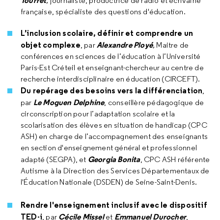
Tourret
,
journaliste, productrice de radio et écrivaine
française, spécialiste des questions d'éducation.
L’inclusion scolaire, définir et comprendre un
objet complexe
Alexandre Ployé
, par
,
Maitre de
conférences en sciences de l’éducation à l’Université
Paris-Est Créteil et enseignant-chercheur au centre de
recherche interdisciplinaire en éducation (CIRCEFT).
Du repérage des besoins vers la différenciation
,
Le Moguen Delphine
par
, conseillère pédagogique de
circonscription pour l’adaptation scolaire et la
scolarisation des élèves en situation de handicap (CPC
ASH) en charge de l’accompagnement des enseignants
en section d'enseignement général et professionnel
Georgia Bonita
adapté (SEGPA), et
, CPC ASH référente
Autisme à la Direction des Services Départementaux de
l'Éducation Nationale (DSDEN) de Seine-Saint-Denis.
Rendre l'enseignement inclusif avec le dispositif
TED-i
Cécile Missel
Emmanuel Durocher
,
par
et
,