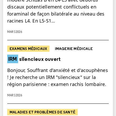
discaux potentiellement conflictuels en
foraminal de façon bilatérale au niveau des
racines L4. En L5-S1…
MARS 2026
EXAMENS MÉDICAUX
IMAGERIE MÉDICALE
IRM
silencieux ouvert
Bonjour, Souffrant d'anxiété et d'acouphènes
! Je recherche un IRM "silencieux" sur la
région parisienne : examen rachis lombaire.
MARS 2026
MALADIES ET PROBLÈMES DE SANTÉ