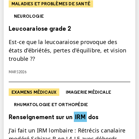
MALADIES ET PROBLÈMES DE SANTÉ
NEUROLOGIE
Leucoaraiose grade 2
Est-ce que la leucoaraiose provoque des
états d’ébriétés, pertes d'équilibre, et vision
trouble ??
MARS 2026
EXAMENS MÉDICAUX
IMAGERIE MÉDICALE
RHUMATOLOGIE ET ORTHOPÉDIE
Renseignement sur un
IRM
dos
J'ai fait un IRM lombaire : Rétrécis canalaire
modéré Schizas B en L4-L5 avec débords