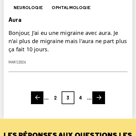
NEUROLOGIE
OPHTALMOLOGIE
Aura
Bonjour, J'ai eu une migraine avec aura. Je
n'ai plus de migraine mais l'aura ne part plus
ça fait 10 jours.
MARS 2026
Previous page
Page
Page
Page
Next page
…
2
3
4
…
LES RÉPONSES AUX QUESTIONS LES