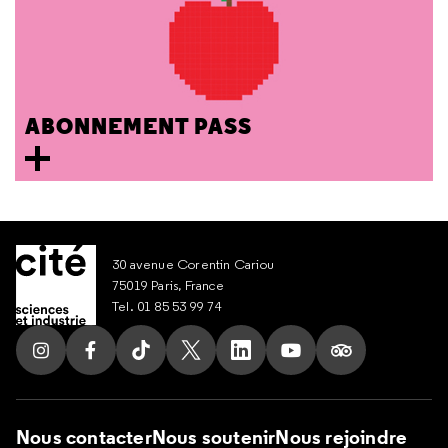
ABONNEMENT PASS
30 avenue Corentin Cariou
75019 Paris, France
Tel. 01 85 53 99 74
Suivez nous sur Instagram
Suivez nous sur Facebook
Suivez nous sur Tik Tok
Suivez nous sur X
Suivez nous sur LinkedIn
Suivez nous sur Yout
Suivez nous su
Nous contacter
Nous soutenir
Nous rejoindre