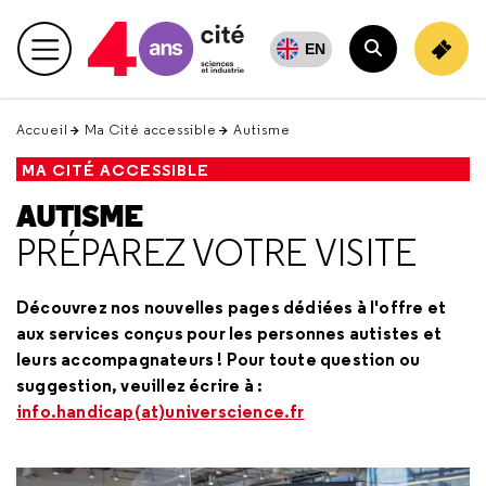
Retour
en
EN
Menu principal
haut
Rechercher
Accueil
Ma Cité accessible
Autisme
MA CITÉ ACCESSIBLE
AUTISME
PRÉPAREZ VOTRE VISITE
Découvrez nos nouvelles pages dédiées à l'offre et
aux services conçus pour les personnes autistes et
leurs accompagnateurs ! Pour toute question ou
suggestion, veuillez écrire à :
info.handicap(at)universcience.fr