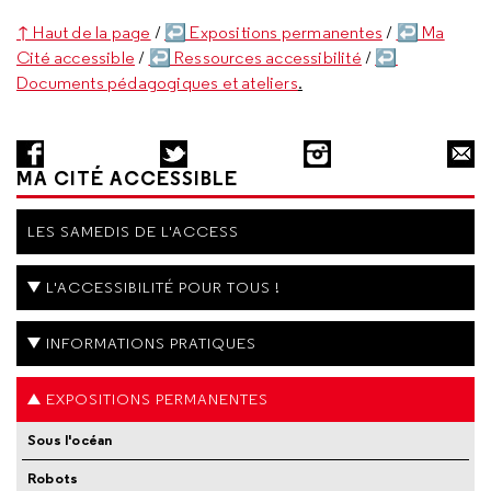
↑ Haut de la page
/
↩ Expositions permanentes
/
↩ Ma
Cité accessible
/
↩ Ressources accessibilité
/
↩
Documents pédagogiques et ateliers
.
MA CITÉ ACCESSIBLE
LES SAMEDIS DE L'ACCESS
L'ACCESSIBILITÉ POUR TOUS !
INFORMATIONS PRATIQUES
EXPOSITIONS PERMANENTES
Sous l'océan
Robots