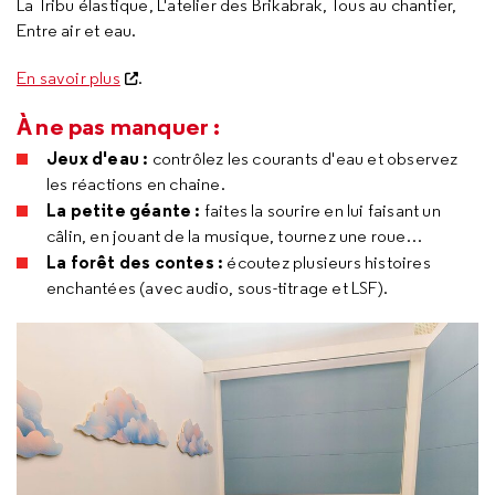
La Tribu élastique, L'atelier des Brikabrak, Tous au chantier,
Entre air et eau.
En savoir plus
.
À ne pas manquer :
Jeux d'eau :
contrôlez les courants d'eau et observez
les réactions en chaine.
La petite géante :
faites la sourire en lui faisant un
câlin, en jouant de la musique, tournez une roue…
La forêt des contes :
écoutez plusieurs histoires
enchantées (avec audio, sous-titrage et LSF).