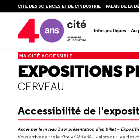
Retour
CITÉ DES SCIENCES ET DE L'INDUSTRIE
PALAIS DE LA 
en
haut
Infos pratiques
Au
Accueil
Ma Cité accessible
Expositions permanentes
C
MA CITÉ ACCESSIBLE
EXPOSITIONS 
CERVEAU
Accessibilité de l'exposi
Accès par le niveau 1 sur présentation d'un billet « Expositi
Vous arrivez à lire le titre « C3RV34U » alors qu'il y a des