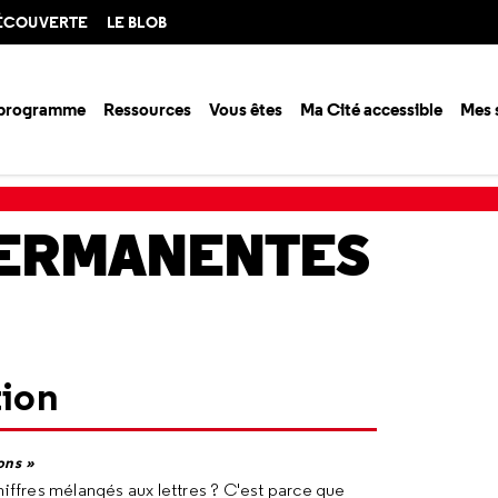
DÉCOUVERTE
LE BLOB
 programme
Ressources
Vous êtes
Ma Cité accessible
Mes 
3RV34U
PERMANENTES
tion
ons »
 chiffres mélangés aux lettres ? C'est parce que