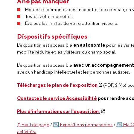
À ne pas manquer
Montez et démontez des maquettes de cerveau, un vr
Testez votre mémoire ;
Évaluez les limites de votre attention visuelle.
Dispositifs spécifiques
en autonomie
L'exposition est accessible
pour les visit
mobilité réduite et les visiteurs du champ social.
avec un accompagnemen
L'exposition est accessible
avec un handicap intellectuel et les personnes autistes.
Téléchargez le plan de l'exposition
(PDF, 2 Mo) pou
Contactez le service Accessibilité
pour rendre acce
Plus d'informations sur l'exposition
.
↑ Haut de page
/
↩ Expositions permanentes
/
↩ Ma Ci
activités.