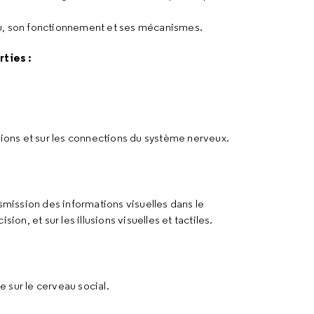
au, son fonctionnement et ses mécanismes.
rties :
tions et sur les connections du système nerveux.
nsmission des informations visuelles dans le
ion, et sur les illusions visuelles et tactiles.
 sur le cerveau social.