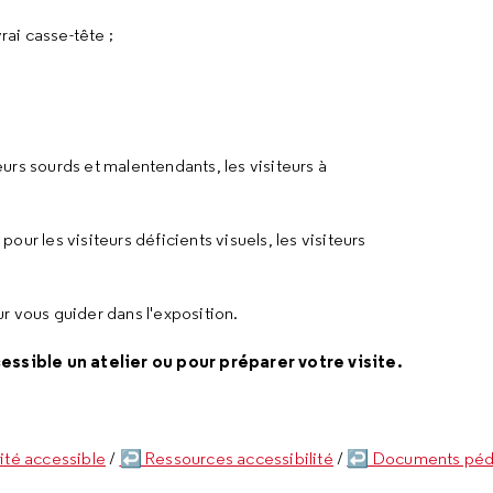
ai casse-tête ;
eurs sourds et malentendants, les visiteurs à
t
pour les visiteurs déficients visuels, les visiteurs
r vous guider dans l'exposition.
ssible un atelier ou pour préparer votre visite.
té accessible
/
↩ Ressources accessibilité
/
↩ Documents péd