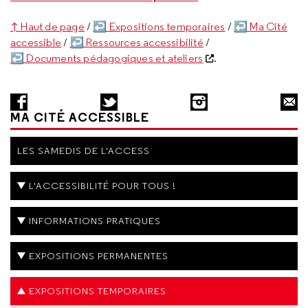
↑ Haut de page
/
↩ Expositions temporaires
/
↩ Ma Cité
accessible
/
↩ Ressources accessibilité
/
↩ Documents pédagogiques et ateliers
.
MA CITÉ ACCESSIBLE
LES SAMEDIS DE L'ACCESS
L'ACCESSIBILITÉ POUR TOUS !
INFORMATIONS PRATIQUES
EXPOSITIONS PERMANENTES
EXPOSITIONS TEMPORAIRES