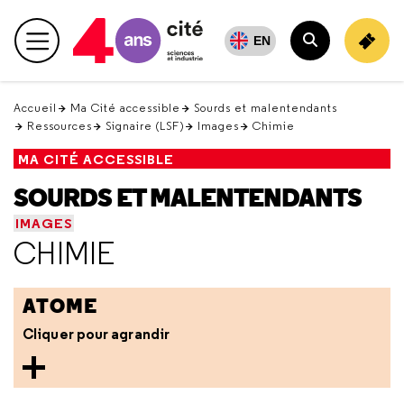
Retour
en
EN
Menu principal
haut
Rechercher
Accueil
Ma Cité accessible
Sourds et malentendants
Ressources
Signaire (LSF)
Images
Chimie
MA CITÉ ACCESSIBLE
SOURDS ET MALENTENDANTS
IMAGES
CHIMIE
ATOME
Cliquer pour agrandir