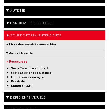
AUTISME
HANDICAP INTELLECTUEL
SOURDS ET MALENTENDANTS
Liste des activités conseillées
Aides à la visite
Ressources
Série Tu as une minute ?
Série La science en signes
Conférences en ligne
Festivals
Signaire (LSF)
DÉFICIENTS VISUELS