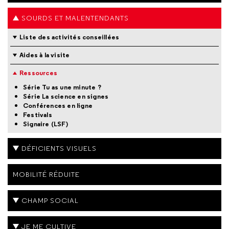
SOURDS ET MALENTENDANTS
Liste des activités conseillées
Aides à la visite
Ressources
Série Tu as une minute ?
Série La science en signes
Conférences en ligne
Festivals
Signaire (LSF)
DÉFICIENTS VISUELS
MOBILITÉ RÉDUITE
CHAMP SOCIAL
JE ME CULTIVE