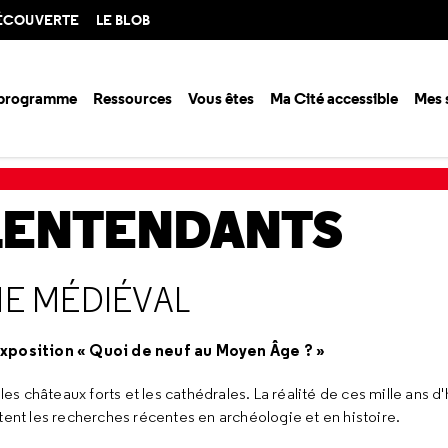
DÉCOUVERTE
LE BLOB
 programme
Ressources
Vous êtes
Ma Cité accessible
Mes 
ssources
Conférences en ligne
Dans la tête de l'homme médiéval
LENTENDANTS
ME MÉDIÉVAL
exposition « Quoi de neuf au Moyen Âge ? »
es châteaux forts et les cathédrales. La réalité de ces mille ans d'
tent les recherches récentes en archéologie et en histoire.