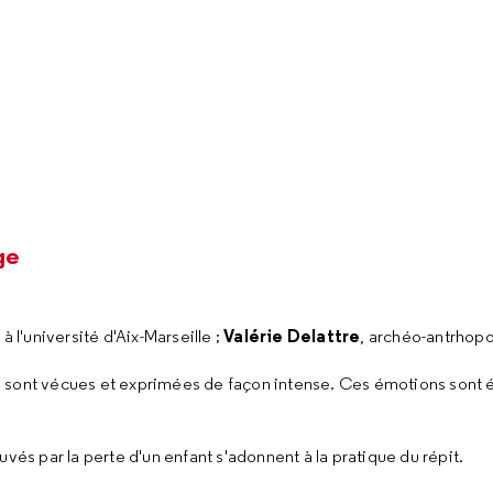
ge
Valérie Delattre
à l'université d'Aix-Marseille ;
, archéo-antrhopo
ont vécues et exprimées de façon intense. Ces émotions sont 
vés par la perte d'un enfant s'adonnent à la pratique du répit.