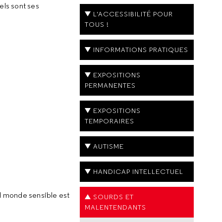
ls sont ses
L'ACCESSIBILITÉ POUR
TOUS !
INFORMATIONS PRATIQUES
EXPOSITIONS
PERMANENTES
EXPOSITIONS
TEMPORAIRES
AUTISME
HANDICAP INTELLECTUEL
el monde sensible est
SOURDS ET
MALENTENDANTS