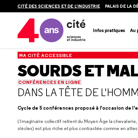
Retour
CITÉ DES SCIENCES ET DE L'INDUSTRIE
PALAIS DE LA 
en
haut
Infos pratiques
Au
Accueil
Ma Cité accessible
Sourds et malentendants
Re
MA CITÉ ACCESSIBLE
SOURDS ET MA
CONFÉRENCES EN LIGNE
DANS LA TÊTE DE L'HOM
Cycle de 5 conférences proposé à l'occasion de l'
L'imaginaire collectif retient du Moyen Âge la chevalerie, l
siècles) est plus riche et plus contrastée comme en attes