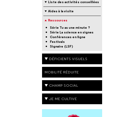
Liste des activités conseillées
Aides à la visite
Ressources
Série Tu as une minute ?
Série La science en signes
Conférences en ligne
Festivals
Signaire (LSF)
DÉFICIENTS VISUELS
MOBILITÉ RÉDUITE
CHAMP SOCIAL
JE ME CULTIVE