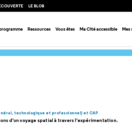
DÉCOUVERTE
LE BLOB
 programme
Ressources
Vous êtes
Ma Cité accessible
Mes 
mations scientifiques
général, technologique et professionnel) et CAP
tions d'un voyage spatial à travers l'expérimentation.