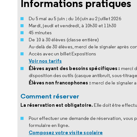
Informations pratiques
Du 5 mai au 5 juin ; du 16 juin au 2 juillet 2026
Mardi, jeudi et vendredi, à 10h30 et 11h30
45 minutes
De 10 à 30 élèves (classe entière)
Au-delà de 30 élèves, merci de le signaler après con
Accès avec un billet Expositions
Voir nos tarifs
Élèves ayant des besoins spécifiques :
merci d
disposition des outils (casque antibruit, sous-titrage
Élèves non francophones :
merci de le signaler a
Comment réserver
La réservation est obligatoire.
Elle doit être effect
Pour effectuer une demande de réservation, vous po
formulaire en ligne.
Composez votre visite scolaire