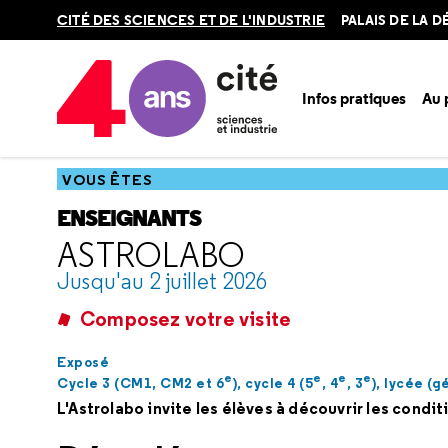
Retour
CITÉ DES SCIENCES ET DE L'INDUSTRIE
PALAIS DE LA 
en
haut
Infos pratiques
Au
Accueil
Vous êtes
Enseignants
Catalogue scolaire
Ani
VOUS ÊTES
ENSEIGNANTS
ASTROLABO
Jusqu'au 2 juillet 2026
Composez votre visite
Exposé
e
e
e
e
Cycle 3 (CM1, CM2 et 6
), cycle 4 (5
, 4
, 3
), lycée (
L'Astrolabo invite les élèves à découvrir les condi