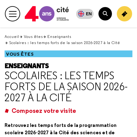
Retour
en
EN
Menu principal
haut
Rechercher
Accueil
Vous êtes
Enseignants
Scolaires : les temps forts de la saison 2026-2027 à la Cité
VOUS ÊTES
ENSEIGNANTS
SCOLAIRES : LES TEMPS
FORTS DE LA SAISON 2026-
2027 À LA CITÉ
Composez votre visite
Retrouvez les temps forts de la programmation
scolaire 2026-2027 à la Cité des sciences et de