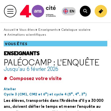
Retour
en
EN
Menu principal
haut
Rechercher
Accueil
Vous êtes
Enseignants
Catalogue scolaire
Animations scientifiques
VOUS ÊTES
ENSEIGNANTS
PALÉOCAMP : L'ENQUÊTE
Jusqu'au 6 février 2026
Composez votre visite
Atelier
e
e
e
e
Cycle 3 (CM1, CM2 et 6
) et cycle 4 (5
, 4
, 3
)
Les élèves, transportés dans l’Ardèche d’il y a 30 000
ans, doivent défier le temps et mener l’enquête au