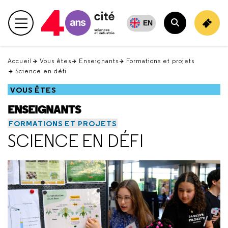
Retour
en
EN
Menu principal
haut
Rechercher
Accueil
Vous êtes
Enseignants
Formations et projets
Science en défi
VOUS ÊTES
ENSEIGNANTS
FORMATIONS ET PROJETS
SCIENCE EN DÉFI