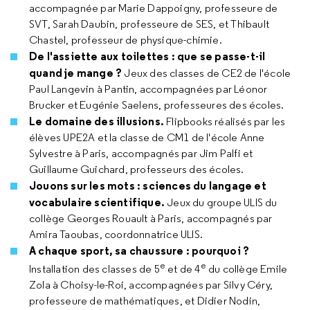
accompagnée par Marie Dappoigny, professeure de
SVT, Sarah Daubin, professeure de SES, et Thibault
Chastel, professeur de physique-chimie.
De l'assiette aux toilettes : que se passe-t-il
quand je mange ?
Jeux des classes de CE2 de l'école
Paul Langevin à Pantin, accompagnées par Léonor
Brucker et Eugénie Saelens, professeures des écoles.
Le domaine des illusions.
Flipbooks réalisés par les
élèves UPE2A et la classe de CM1 de l'école Anne
Sylvestre à Paris, accompagnés par Jim Palfi et
Guillaume Guichard, professeurs des écoles.
Jouons sur les mots : sciences du langage et
vocabulaire scientifique.
Jeux du groupe ULIS du
collège Georges Rouault à Paris, accompagnés par
Amira Taoubas, coordonnatrice ULIS.
A chaque sport, sa chaussure : pourquoi ?
e
e
Installation des classes de 5
et de 4
du collège Emile
Zola à Choisy-le-Roi, accompagnées par Silvy Céry,
professeure de mathématiques, et Didier Nodin,