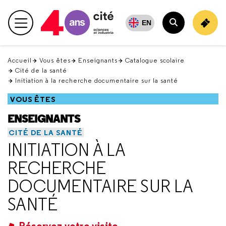
Retour
en
EN
Menu principal
haut
Rechercher
Accueil
Vous êtes
Enseignants
Catalogue scolaire
Cité de la santé
Initiation à la recherche documentaire sur la santé
VOUS ÊTES
ENSEIGNANTS
CITÉ DE LA SANTÉ
INITIATION À LA
RECHERCHE
DOCUMENTAIRE SUR LA
SANTÉ
Réservez votre visite