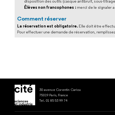
disposition des outils (casque antibruit, sous-titrage
Élèves non francophones :
merci de le signaler a
Comment réserver
La réservation est obligatoire.
Elle doit être effect
Pour effectuer une demande de réservation, remplisse
30 avenue Corentin Cariou
75019 Paris, France
Tel. 01 85 53 99 74