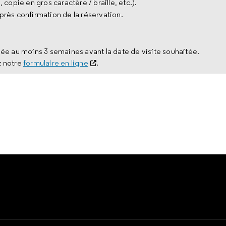
, copie en gros caractère / braille, etc.).
près confirmation de la réservation.
uée au moins 3 semaines avant la date de visite souhaitée.
z notre
formulaire en ligne
.