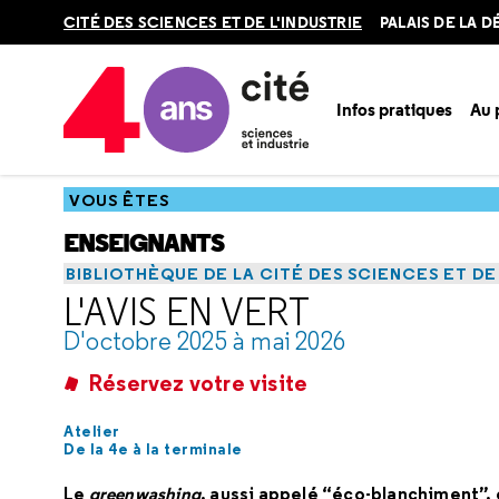
Retour
CITÉ DES SCIENCES ET DE L'INDUSTRIE
PALAIS DE LA 
en
haut
Infos pratiques
Au
Accueil
Vous êtes
Enseignants
Catalogue scolaire
Bib
VOUS ÊTES
ENSEIGNANTS
BIBLIOTHÈQUE DE LA CITÉ DES SCIENCES ET DE
L'AVIS EN VERT
D'octobre 2025 à mai 2026
Réservez votre visite
Atelier
De la 4e à la terminale
Le
greenwashing
, aussi appelé “éco-blanchiment”, 