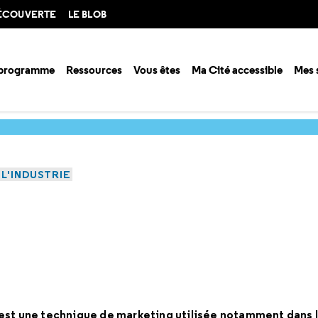
DÉCOUVERTE
LE BLOB
 programme
Ressources
Vous êtes
Ma Cité accessible
Mes 
liothèque de la Cité des sciences et de l'industrie
L'avis en vert
 L'INDUSTRIE
est une technique de marketing utilisée notamment dans le