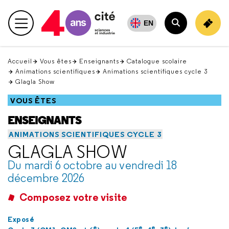
Retour
en
EN
Menu principal
haut
Rechercher
Accueil
Vous êtes
Enseignants
Catalogue scolaire
Animations scientifiques
Animations scientifiques cycle 3
Glagla Show
VOUS ÊTES
ENSEIGNANTS
ANIMATIONS SCIENTIFIQUES CYCLE 3
GLAGLA SHOW
Du mardi 6 octobre au vendredi 18
décembre 2026
Composez votre visite
Exposé
e
e
e
e