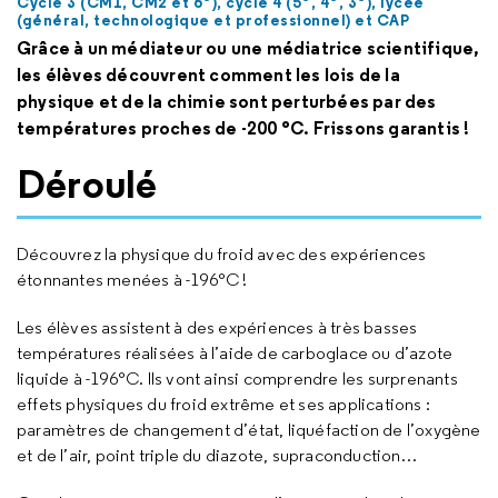
Cycle 3 (CM1, CM2 et 6
), cycle 4 (5
, 4
, 3
), lycée
(général, technologique et professionnel) et CAP
Grâce à un médiateur ou une médiatrice scientifique,
les élèves découvrent comment les lois de la
physique et de la chimie sont perturbées par des
températures proches de -200 °C. Frissons garantis !
Déroulé
Découvrez la physique du froid avec des expériences
étonnantes menées à -196°C !
Les élèves assistent à des expériences à très basses
températures réalisées à l’aide de carboglace ou d’azote
liquide à -196°C. Ils vont ainsi comprendre les surprenants
effets physiques du froid extrême et ses applications :
paramètres de changement d’état, liquéfaction de l’oxygène
et de l’air, point triple du diazote, supraconduction…